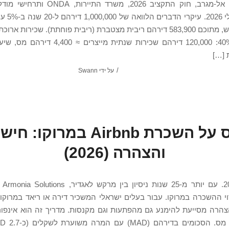
נתונים: בנק אל-מגרב, חוק התקציב 2026, משרד ה
דירהם בחודש, מתוכם 583,900 דירהם ריבית מצטברת (ריבית פוחתת). שכירות א
מניכוי של 40%: 120,000 דירהם שכירות שנתית מייצרי
/
על ידי
Swann
מס על השכרת Airbnb במרוקו: ח
והצהרה (2026)
עודכן 
י ההשכרה במרוקו. עבור בעלים ישראלי המשכיר דירה או ריאד במרוקו,
הרה מסייעת להימנע גם מהפתעות וגם מקנסות. מדריך זה הוא אינפורמ