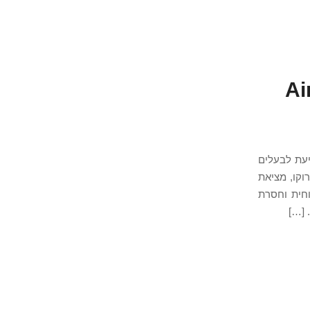
סיירז Airbnb
מעל 25 שנה בין מראקש לאגדיר, Armonia Solutions מסייעת לבעלים
וקו, מציאת
חית וחסרת