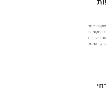
פות
202. עם ניסיון של מעל 25 שנה בין מראקש לאגדיר, Armonia Solutions עוקבת אחר
A מספקת כעת לרשויות המקומיות
ד האירופי)
 המשכיר במרוקו, המסר
חי