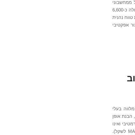
תיירות, ONDA ותרחישי מודל ממחשבוני
Armonia, יולי 2026. עיקרי הדברים הלוואה של 1,000,000 דירהם ל-20 שנה ב-5% עולה כ-6,600
רוכת טווח נהנית
ם ≈ 4,400 דירהם מס, שיעור אפקטיבי
ישוב
ב-2026. עם יותר מ-25 שנות ניסיון בין מרקש לאגדיר, Armonia Solutions מלווה בעלי
 הבנת אופן
טיבי ואינו
מהווה ייעוץ מס. הסכומים בדירהם (MAD) עם המרה משוערת לשקלים (כ-2.7 MAD לשקל).