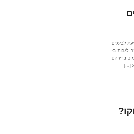
מים
מעל 25 שנה בין מראקש לאגדיר, Armonia Solutions מסייעת לבעלים
ה לגבות ב-
מים בדירהם
 Airbnb במרוקו?