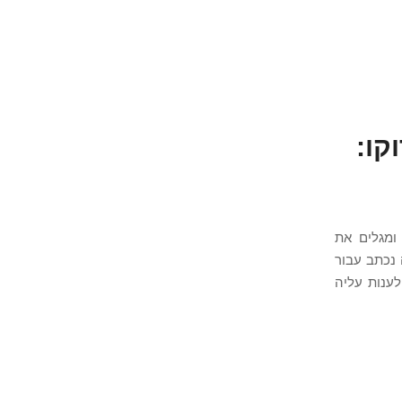
 Airbnb במרוקו:
ומגלים את
נכתב עבור
ענות עליה