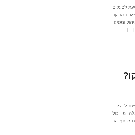
מעל 25 שנה בין מראקש לאגדיר, Armonia Solutions מסייעת לבעלים
אד במרוקו,
ג אלא ההכנסה נטו לאחר עמלת Airbnb, דמי ניהול ומסים.
 במרוקו?
מעל 25 שנה בין מראקש לאגדיר, Armonia Solutions מסייעת לבעלים
ה "מי יכול
ארח שותף, או