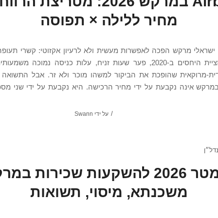
Airbnb במרקש 2026: מטריצת הרו
מחיר ללילה × תפוסה
 ישראלי מרקש הפכה לאפשרות מעשית ולא לרעיון אקזוטי: קשרי תעופ
מאז נורמליזציית היחסים ב-2020, פער שעות זניח, עלות כניסה נמוכה מש
דית-מרוקאית שהופכת את הביקור למשהו מוכר ולא זר. אבל התשואה
במרקש אינה נקבעת על ידי מחיר הרכישה. היא נקבעת על ידי שני מס
/
על ידי
Swann
דל״ן
ברומטר 2026 להשקעות שכירות במ
משכנתא, מיסוי, תשואות