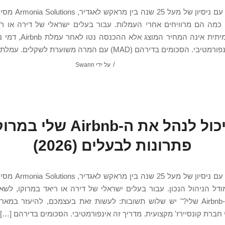
עודכן 2026. עם ניסיון של 
 כמה הם מרוויחים אחרי העמלות. עבור בעלים ישראלי של דירה או רי
השאלה האמיתית אינה המחיר המוצ
הסכומים בדירהם (MAD) עם המרה משוערת לשקלים. עמלת […]
/
על ידי
Swann
מי יכול לנהל את ה-Airbnb שלי
פתרונות לבעלים (2026)
עודכן 2026. עם ניסיון של 
דל הניהול הנכון. עבור בעלים ישראלי של דירה או ריאד במרוקו, לשאל
לנהל את ה-Airbnb שלי?" יש שלוש תשובות: לעשות זאת בעצמכם, להיעזר במ
 חברת קונסיירז' מקצועית. מדריך זה אינפורמטיבי. הסכומים בדירהם […]