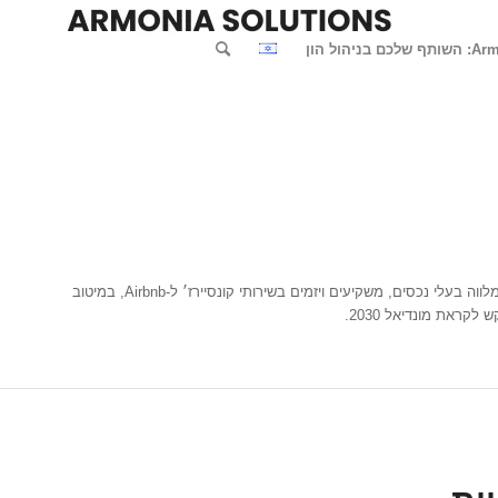
סוואן הוא מומחה לניהול השכרה ולהשקעות נדל״ן במרקש ב-Armonia Solutions, חברה בעלת ניסיון מצטבר של למעלה מ-25 שנה בין פריז למרקש. הוא מלווה בעלי נכסים, משקיעים ויזמים בשירותי קונסיירז׳ ל-Airbnb, במיטוב
ראת מונדיאל 2030.