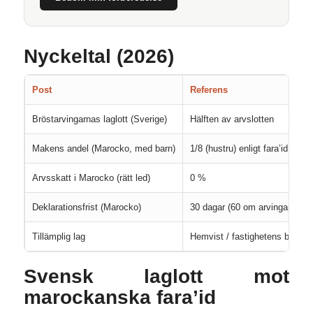
Nyckeltal (2026)
Post
Referens
Bröstarvingarnas laglott (Sverige)
Hälften av arvslotten
Makens andel (Marocko, med barn)
1/8 (hustru) enligt fara’id
Arvsskatt i Marocko (rätt led)
0 %
Deklarationsfrist (Marocko)
30 dagar (60 om arvingarna bo
Tillämplig lag
Hemvist / fastighetens beläge
Svensk laglott mot
marockanska fara’id