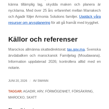
känna tillämplig lag, skydda maken och planera är
nycklarna. Med över 25 års erfarenhet mellan Marrakech
och Agadir följer Armonia Solutions familjer.
Upptäck våra
resurser om arvsplanering
för att gå framåt med trygghet.
Källor och referenser
Marockos allmänna skattedirektorat:
tax.gov.ma
. Svenska
ärvdabalken och marockansk Familjelag (Moudawana).
Information uppdaterad 2026; kontrollera alltid med en
notarie.
JUNI 20, 2026
/
AV
SWANN
TAGGAR:
AGADIR
,
ARV
,
FÖRMÖGENHET
,
FÖRSÄKRING
,
MAROCKO
,
SKATT