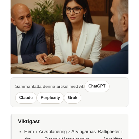
Sammanfatta denna artikel med AI:
ChatGPT
Claude
Perplexity
Grok
Viktigast
Hem › Arvsplanering › Arvingarnas Rättigheter i