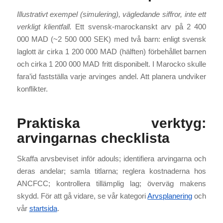
Illustrativt exempel (simulering), vägledande siffror, inte ett
verkligt klientfall.
Ett svensk-marockanskt arv på 2 400
000 MAD (~2 500 000 SEK) med två barn: enligt svensk
laglott är cirka 1 200 000 MAD (hälften) förbehållet barnen
och cirka 1 200 000 MAD fritt disponibelt. I Marocko skulle
fara’id fastställa varje arvinges andel. Att planera undviker
konflikter.
Praktiska verktyg:
arvingarnas checklista
Skaffa arvsbeviset inför adouls; identifiera arvingarna och
deras andelar; samla titlarna; reglera kostnaderna hos
ANCFCC; kontrollera tillämplig lag; överväg makens
skydd. För att gå vidare, se vår kategori
Arvsplanering
och
vår
startsida
.