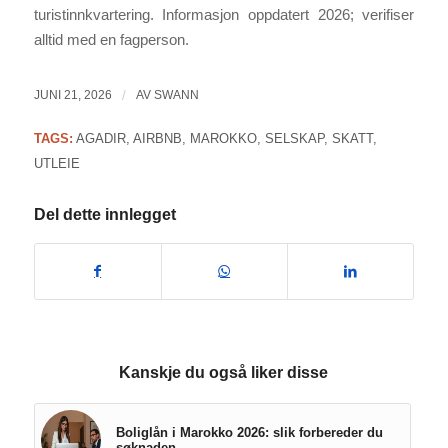
turistinnkvartering. Informasjon oppdatert 2026; verifiser
alltid med en fagperson.
JUNI 21, 2026
/
AV
SWANN
TAGS:
AGADIR
,
AIRBNB
,
MAROKKO
,
SELSKAP
,
SKATT
,
UTLEIE
Del dette innlegget
Kanskje du også liker disse
Boliglån i Marokko 2026: slik forbereder du
søknaden