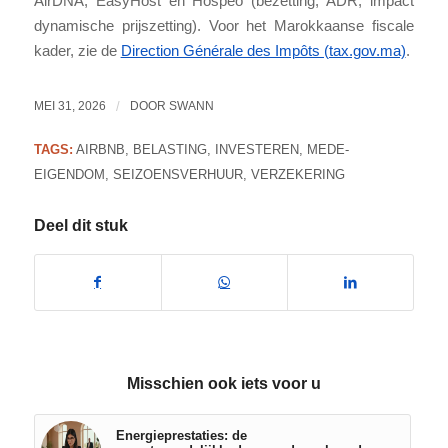
AirDNA, EasyHost en Hospeo (bezetting, ADR, impact
dynamische prijszetting). Voor het Marokkaanse fiscale
kader, zie de
Direction Générale des Impôts (tax.gov.ma)
.
MEI 31, 2026
/
DOOR
SWANN
TAGS:
AIRBNB
,
BELASTING
,
INVESTEREN
,
MEDE-
EIGENDOM
,
SEIZOENSVERHUUR
,
VERZEKERING
Deel dit stuk
Misschien ook iets voor u
Energieprestaties: de