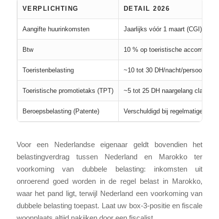
VERPLICHTING
DETAIL 2026
Aangifte huurinkomsten
Jaarlijks vóór 1 maart (CGI)
Btw
10 % op toeristische accommodati
Toeristenbelasting
~10 tot 30 DH/nacht/persoon naarg
Toeristische promotietaks (TPT)
~5 tot 25 DH naargelang classific
Beroepsbelasting (Patente)
Verschuldigd bij regelmatige activ
Voor een Nederlandse eigenaar geldt bovendien het
belastingverdrag tussen Nederland en Marokko ter
voorkoming van dubbele belasting: inkomsten uit
onroerend goed worden in de regel belast in Marokko,
waar het pand ligt, terwijl Nederland een voorkoming van
dubbele belasting toepast. Laat uw box-3-positie en fiscale
woonplaats altijd nakijken door een fiscalist.