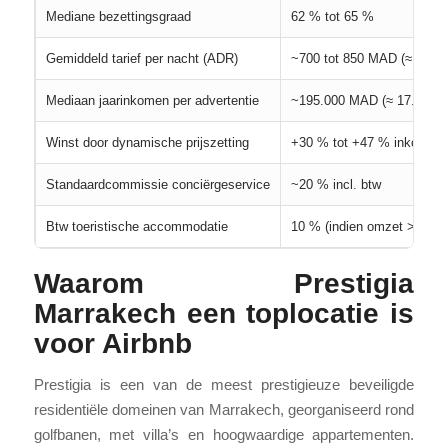
Mediane bezettingsgraad
62 % tot 65 %
Gemiddeld tarief per nacht (ADR)
~700 tot 850 MAD (≈ 65–85
Mediaan jaarinkomen per advertentie
~195.000 MAD (≈ 17.727 €
Winst door dynamische prijszetting
+30 % tot +47 % inkomste
Standaardcommissie conciërgeservice
~20 % incl. btw
Btw toeristische accommodatie
10 % (indien omzet > 500.
Waarom Prestigia
Marrakech een toplocatie is
voor Airbnb
Prestigia is een van de meest prestigieuze beveiligde
residentiële domeinen van Marrakech, georganiseerd rond
golfbanen, met villa’s en hoogwaardige appartementen.