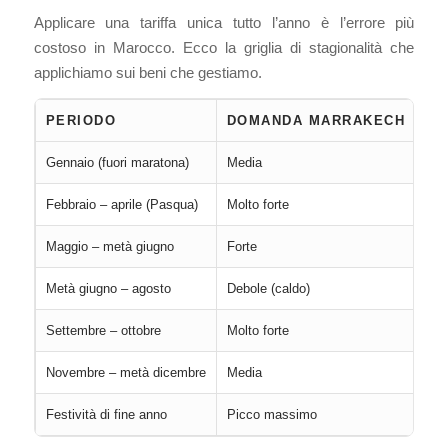
Applicare una tariffa unica tutto l’anno è l’errore più
costoso in Marocco. Ecco la griglia di stagionalità che
applichiamo sui beni che gestiamo.
PERIODO
DOMANDA MARRAKECH
DO
Gennaio (fuori maratona)
Media
For
Febbraio – aprile (Pasqua)
Molto forte
For
Maggio – metà giugno
Forte
Med
Metà giugno – agosto
Debole (caldo)
Mol
Settembre – ottobre
Molto forte
Fort
Novembre – metà dicembre
Media
Med
Festività di fine anno
Picco massimo
Pic