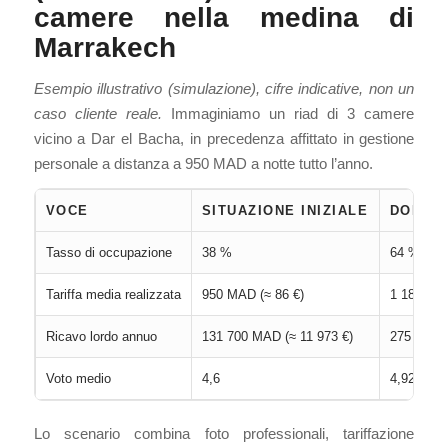
camere nella medina di
Marrakech
Esempio illustrativo (simulazione), cifre indicative, non un
caso cliente reale.
Immaginiamo un riad di 3 camere
vicino a Dar el Bacha, in precedenza affittato in gestione
personale a distanza a 950 MAD a notte tutto l’anno.
VOCE
SITUAZIONE INIZIALE
DOPO O
Tasso di occupazione
38 %
64 %
Tariffa media realizzata
950 MAD (≈ 86 €)
1 180 MAD
Ricavo lordo annuo
131 700 MAD (≈ 11 973 €)
275 700 M
Voto medio
4,6
4,92 (Sup
Lo scenario combina foto professionali, tariffazione