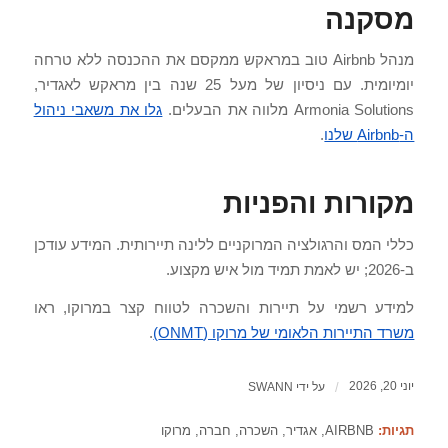
מסקנה
מנהל Airbnb טוב במראקש ממקסם את ההכנסה ללא טרחה
יומיומית. עם ניסיון של מעל 25 שנה בין מראקש לאגדיר,
Armonia Solutions מלווה את הבעלים.
גלו את משאבי ניהול
ה-Airbnb שלנו
.
מקורות והפניות
כללי המס והרגולציה המרוקניים ללינה תיירותית. המידע עודכן
ב-2026; יש לאמת תמיד מול איש מקצוע.
למידע רשמי על תיירות והשכרה לטווח קצר במרוקו, ראו
משרד התיירות הלאומי של מרוקו (ONMT)
.
יוני 20, 2026
/
על ידי
SWANN
תגיות:
AIRBNB
,
אגדיר
,
השכרה
,
חברה
,
מרוקו