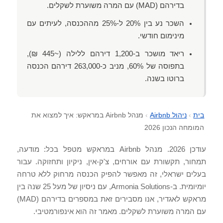
בדירהם (MAD) עם המרה משוערת לשקלים.
השכר נע בין 20% ל-25% מההכנסה, לעיתים עם
מינימום חודשי.
ריאד מושכר ב-1,200 דירהם ללילה (~445 ₪),
בתפוסה של 60%, מניב כ-263,000 דירהם הכנסה
ברוטו בשנה.
בית
›
ניהול Airbnb
›
מנהל Airbnb במראקש: איך למצוא את
המומחה הנכון 2026
עודכן 2026. מנהל Airbnb במראקש מטפל בכל: מודעה,
תמחור, תקשורת עם אורחים, צ'ק-אין, ניקיון ותחזוקה. עבור
בעלים ישראלי, זה מאפשר להפיק הכנסה מרחוק ללא טרחה
יומיומית. ב-Armonia Solutions, עם ניסיון של מעל 25 שנה בין
מראקש לאגדיר, אנו מסבירים זאת במספרים בדירהם (MAD)
עם המרה משוערת לשקלים. מאמר זה הוא אינפורמטיבי.