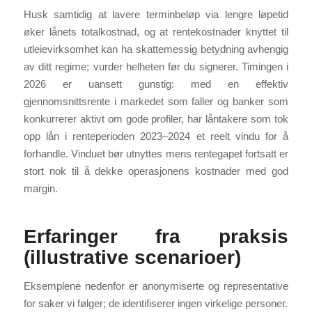
Husk samtidig at lavere terminbeløp via lengre løpetid
øker lånets totalkostnad, og at rentekostnader knyttet til
utleievirksomhet kan ha skattemessig betydning avhengig
av ditt regime; vurder helheten før du signerer. Timingen i
2026 er uansett gunstig: med en effektiv
gjennomsnittsrente i markedet som faller og banker som
konkurrerer aktivt om gode profiler, har låntakere som tok
opp lån i renteperioden 2023–2024 et reelt vindu for å
forhandle. Vinduet bør utnyttes mens rentegapet fortsatt er
stort nok til å dekke operasjonens kostnader med god
margin.
Erfaringer fra praksis
(illustrative scenarioer)
Eksemplene nedenfor er anonymiserte og representative
for saker vi følger; de identifiserer ingen virkelige personer.