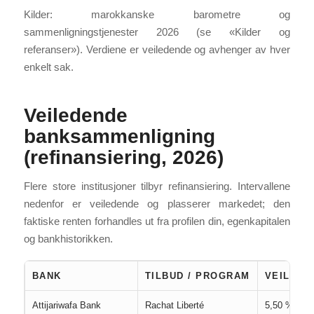
Kilder: marokkanske barometre og
sammenligningstjenester 2026 (se «Kilder og
referanser»). Verdiene er veiledende og avhenger av hver
enkelt sak.
Veiledende
banksammenligning
(refinansiering, 2026)
Flere store institusjoner tilbyr refinansiering. Intervallene
nedenfor er veiledende og plasserer markedet; den
faktiske renten forhandles ut fra profilen din, egenkapitalen
og bankhistorikken.
BANK
TILBUD / PROGRAM
VEILEDE
Attijariwafa Bank
Rachat Liberté
5,50 % – 6