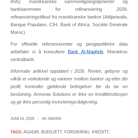
IRA); marokkanske sammenligningstjenester og
bankbarometre for refinansiering 2026;
refinansieringstilbud fra marokkanske banker (Attijariwafa,
Banque Populaire, CIH, Bank of Africa, Société Générale
Maroc).
For offisielle referanserenter og pengepolitiske data
anbefaler vi å konsultere
Bank Al-Maghrib
, Marokkos
sentralbank.
Informativ artikkel oppdatert i 2026. Renter, gebyrer og
vilkår er veiledende og varierer mellom banker og etter din
profil; kontroller gjeldende betingelser før du tar en
beslutning. Armonia Solutions er ikke en kredittinstitusjon
og gir ikke personlig investeringsrådgivning.
JUNI 10, 2026
/
AV
SWANN
TAGS:
AGADIR
,
BUDSJETT
,
FORSIKRING
,
KREDITT
,