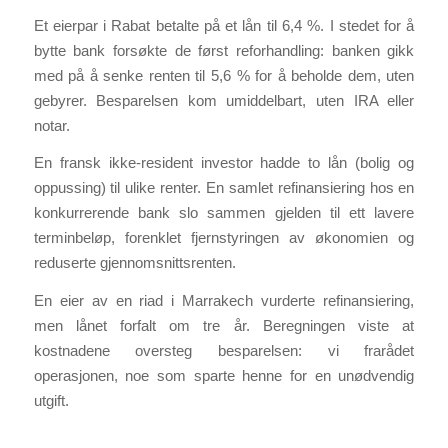
Et eierpar i Rabat betalte på et lån til 6,4 %. I stedet for å
bytte bank forsøkte de først reforhandling: banken gikk
med på å senke renten til 5,6 % for å beholde dem, uten
gebyrer. Besparelsen kom umiddelbart, uten IRA eller
notar.
En fransk ikke-resident investor hadde to lån (bolig og
oppussing) til ulike renter. En samlet refinansiering hos en
konkurrerende bank slo sammen gjelden til ett lavere
terminbeløp, forenklet fjernstyringen av økonomien og
reduserte gjennomsnittsrenten.
En eier av en riad i Marrakech vurderte refinansiering,
men lånet forfalt om tre år. Beregningen viste at
kostnadene oversteg besparelsen: vi frarådet
operasjonen, noe som sparte henne for en unødvendig
utgift.