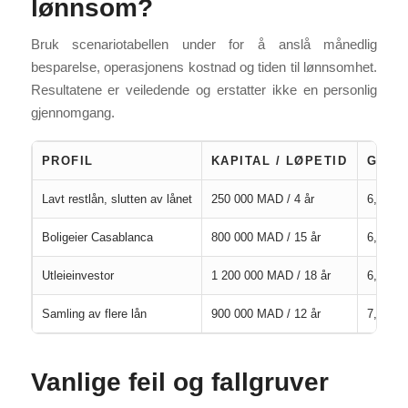
lønnsom?
Bruk scenariotabellen under for å anslå månedlig
besparelse, operasjonens kostnad og tiden til lønnsomhet.
Resultatene er veiledende og erstatter ikke en personlig
gjennomgang.
PROFIL
KAPITAL / LØPETID
GAMM
Lavt restlån, slutten av lånet
250 000 MAD / 4 år
6,0 % 
Boligeier Casablanca
800 000 MAD / 15 år
6,2 % 
Utleieinvestor
1 200 000 MAD / 18 år
6,5 % 
Samling av flere lån
900 000 MAD / 12 år
7,0 % 
Vanlige feil og fallgruver