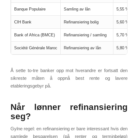
Banque Populaire
Samling av lån
5,55 % – 6
CIH Bank
Refinansiering bolig
5,60 % – 7
Bank of Africa (BMCE)
Refinansiering / samling
5,70 % – 7
Société Générale Maroc
Refinansiering av lån
5,80 % – 7
Å sette to-tre banker opp mot hverandre er fortsatt den
sikreste måten å oppnå best rente og lavere
etableringsgebyr på.
Når lønner refinansiering
seg?
Gylne regel: en refinansiering er bare interessant hvis den
samlede besparelsen (på renter og terminbeløp)