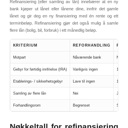
Refinansiering (eller samling av lån) innebærer at en ny
bank kjøper ut lånet eller lånene dine, innfrir det gamle
lånet og gir deg en ny finansiering med én rente og ett
terminbeløp. Refinansiering gjør det også mulig å samle
flere lån (bolig, bil, forbruk) i ett månedlig beløp.
KRITERIUM
REFORHANDLING
REFI
Motpart
Nåværende bank
Ny ba
Gebyr for førtidig innfrielse (IRA)
Vanligvis ingen
1 til 2
Etablerings- / sikkerhetsgebyr
Lave til ingen
1 til 2
Samling av flere lån
Nei
Ja (2 ti
Forhandlingsrom
Begrenset
Større
Nøkkeltall for refinansiering