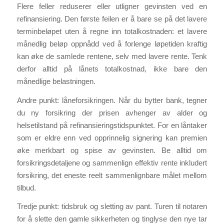
Flere feller reduserer eller utligner gevinsten ved en
refinansiering. Den første feilen er å bare se på det lavere
terminbeløpet uten å regne inn totalkostnaden: et lavere
månedlig beløp oppnådd ved å forlenge løpetiden kraftig
kan øke de samlede rentene, selv med lavere rente. Tenk
derfor alltid på lånets totalkostnad, ikke bare den
månedlige belastningen.
Andre punkt: låneforsikringen. Når du bytter bank, tegner
du ny forsikring der prisen avhenger av alder og
helsetilstand på refinansieringstidspunktet. For en låntaker
som er eldre enn ved opprinnelig signering kan premien
øke merkbart og spise av gevinsten. Be alltid om
forsikringsdetaljene og sammenlign effektiv rente inkludert
forsikring, det eneste reelt sammenlignbare målet mellom
tilbud.
Tredje punkt: tidsbruk og sletting av pant. Turen til notaren
for å slette den gamle sikkerheten og tinglyse den nye tar