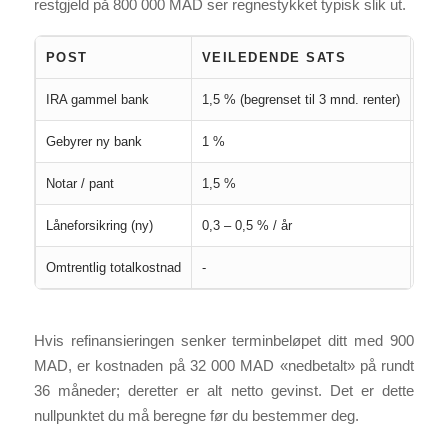
restgjeld på 800 000 MAD ser regnestykket typisk slik ut.
POST
VEILEDENDE SATS
BEL
IRA gammel bank
1,5 % (begrenset til 3 mnd. renter)
ca. 
Gebyrer ny bank
1 %
ca. 
Notar / pant
1,5 %
ca. 
Låneforsikring (ny)
0,3 – 0,5 % / år
vari
Omtrentlig totalkostnad
-
ca. 
Hvis refinansieringen senker terminbeløpet ditt med 900
MAD, er kostnaden på 32 000 MAD «nedbetalt» på rundt
36 måneder; deretter er alt netto gevinst. Det er dette
nullpunktet du må beregne før du bestemmer deg.