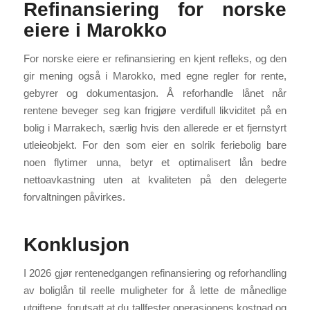
Refinansiering for norske
eiere i Marokko
For norske eiere er refinansiering en kjent refleks, og den
gir mening også i Marokko, med egne regler for rente,
gebyrer og dokumentasjon. Å reforhandle lånet når
rentene beveger seg kan frigjøre verdifull likviditet på en
bolig i Marrakech, særlig hvis den allerede er et fjernstyrt
utleieobjekt. For den som eier en solrik feriebolig bare
noen flytimer unna, betyr et optimalisert lån bedre
nettoavkastning uten at kvaliteten på den delegerte
forvaltningen påvirkes.
Konklusjon
I 2026 gjør rentenedgangen refinansiering og reforhandling
av boliglån til reelle muligheter for å lette de månedlige
utgiftene, forutsatt at du tallfester operasjonens kostnad og