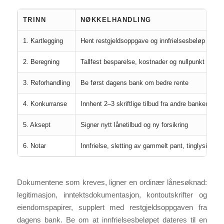
TRINN
NØKKELHANDLING
1. Kartlegging
Hent restgjeldsoppgave og innfrielsesbeløp fra d
2. Beregning
Tallfest besparelse, kostnader og nullpunkt
3. Reforhandling
Be først dagens bank om bedre rente
4. Konkurranse
Innhent 2–3 skriftlige tilbud fra andre banker
5. Aksept
Signer nytt lånetilbud og ny forsikring
6. Notar
Innfrielse, sletting av gammelt pant, tinglysing av
Dokumentene som kreves, ligner en ordinær lånesøknad:
legitimasjon, inntektsdokumentasjon, kontoutskrifter og
eiendomspapirer, supplert med restgjeldsoppgaven fra
dagens bank. Be om at innfrielsesbeløpet dateres til en