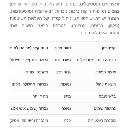
ולאירועים (פסטיבלים, כנסים, חופשות בית ספר אירופיות);
צמצום תקופות ריקות בזכות נוכחות רב-ערוצית (פלטפורמות,
הזמנה ישירה, שותפויות); וניהול קפדני של העלויות השוטפות
(ניקיון, כביסה, אנרגיה). הטבלה הבאה משווה שתי
אסטרטגיות לאותו נכס.
קריטריון
טווח ארוך
טווח קצר (מרוהט לתיירות)
הכנסה ברוטו פוטנציאלית
נמוכה יותר
גבוהה יותר (אזורי תיירות)
שיעור תפוסה
גבוה ויציב
משתנה, עונתי
הוצאות ניהול
נמוכות
גבוהות (תחלופה, ניקיון)
בלאי הנכס
מתון
מהיר יותר
גמישות שימוש
נמוכה
גבוהה (שימוש אישי אפשרי)
מסגרת רגולטורית
קלה
מוגברת (רישיונות, מסים)