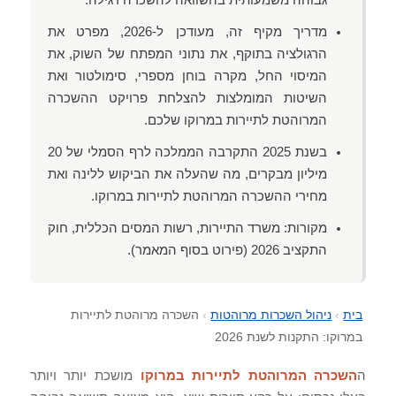
גבוהה משמעותית בהשוואה להשכרה רגילה.
מדריך מקיף זה, מעודכן ל-2026, מפרט את
הרגולציה בתוקף, את נתוני המפתח של השוק, את
המיסוי החל, מקרה בוחן מספרי, סימולטור ואת
השיטות המומלצות להצלחת פרויקט ההשכרה
המרוהטת לתיירות במרוקו שלכם.
בשנת 2025 התקרבה הממלכה לרף הסמלי של 20
מיליון מבקרים, מה שהעלה את הביקוש ללינה ואת
מחירי ההשכרה המרוהטת לתיירות במרוקו.
מקורות: משרד התיירות, רשות המסים הכללית, חוק
התקציב 2026 (פירוט בסוף המאמר).
בית
›
ניהול השכרות מרוהטות
›
השכרה מרוהטת לתיירות
במרוקו: התקנות לשנת 2026
ה
השכרה המרוהטת לתיירות במרוקו
מושכת יותר ויותר