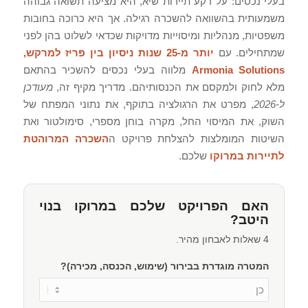
בעלי נכסים: על רקע תיירות שיא, היא מציעה תשואה גבוהה
משמעותית בהשוואה להשכרה רגילה. אך היא כרוכה בחובות
משפטיות, מנהליות ומיסוייות מדויקות שכדאי לשלוט בהן לפני
שמתחילים. עם
יותר מ-25 שנות ניסיון בין פריז למרקש,
Armonia Solutions
מלווה בעלי נכסים להשכיר בהתאם
מלא לחוק ולמקסם את הכנסותיהם. מדריך מקיף זה,
מעודכן
ל-2026
, מפרט את הרגולציה בתוקף, את נתוני המפתח של
השוק, את המיסוי החל, מקרה בוחן מספרי, סימולטור ואת
השיטות המומלצות להצלחת פרויקט ה
השכרה המרוהטת
לתיירות במרוקו
שלכם.
האם הפרויקט שלכם במרוקו בנוי
היטב?
4 שאלות לאבחון מהיר.
המטרה מוגדרת בבירור (שימוש, הכנסה, מכירה)?