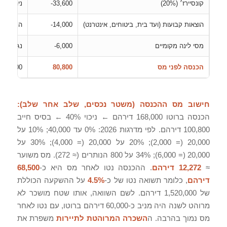
קונסיירז׳ (20%)
‎-33,600
ניהול מל
הוצאות קבועות (ועד בית, ביטוחים, אינטרנט)
‎-14,000
הערכה ש
מסי לינה מקומיים
‎-6,000
נגבים ומ
הכנסה לפני מס
80,800
168,000 − 87,200
חישוב מס ההכנסה (משטר נכסים, שלב אחר שלב):
הכנסה ברוטו 168,000 דירהם ← ניכוי 40% ← בסיס חייב
100,800 דירהם. לפי מדרגות 2026: 0% עד 40,000; 10% על
20,000 (= 2,000); 20% על 20,000 (= 4,000); 30% על
20,000 (= 6,000); 34% על 800 הנותרים (≈ 272). מס משוער
≈
12,272 דירהם
. ההכנסה נטו לאחר מס היא כ-
68,500
דירהם
, כלומר תשואה נטו של כ-
4.5%
על ההשקעה הכוללת
של 1,520,000 דירהם. לשם השוואה, אותו שטח מושכר לא
מרוהט לשנה היה מניב כ-60,000 דירהם ברוטו, עם נטו לאחר
מס נמוך בהרבה. ה
השכרה המרוהטת לתיירות
משפרת את