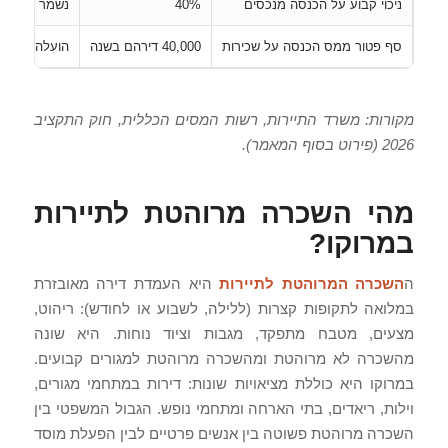
ניכוי קבוע על הכנסה מנכסים
40%
נשמר (חוק התקצי
סף פטור ממס הכנסה על שכירות
40,000 דירהם בשנה
הועלה (חוק התקצ
מקורות: משרד התיירות, רשות המסים הכללית, חוק התקציב
2026 (פירוט בסוף המאמר).
מהי השכרה מרוהטת לתיירות
במרוקו?
ה
השכרה המרוהטת לתיירות
היא העמדת דירה מאובזרת
במלואה לתקופות קצרות (ללילה, לשבוע או לחודש): ריהוט,
מצעים, מטבח מתפקד, מגבות וציוד נוחות. היא שונה
מהשכרה לא מרוהטת ומהשכרה מרוהטת למגורים קבועים.
במרוקו היא כוללת מציאויות שונות: דירות במתחמי מגורים,
וילות, ריאדים, בתי הארחה ומתחמי נופש. הגבול המשפטי בין
השכרה מרוהטת פשוטה בין אנשים פרטיים לבין הפעלת מוסד