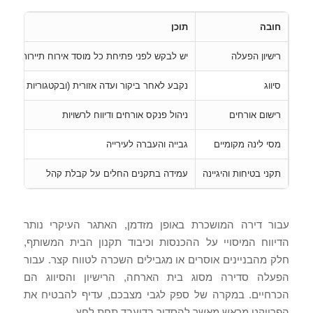
חובה
תוכן
רישיון הפעלה
יש לבקש לפני פתיחת כל מוסד אירוח תיירותי
סיווג
נקבע לאחר ביקור ועדה אזורית (ובקטגוריות מסוימו
רישום אורחים
ניהול פנקס אורחים ודיווח לרשויות
מסי לינה מקומיים
גבייה והעברה לעירייה
תקני בטיחות והיגיינה
עמידה בתקנים החלים על קבלת קהל
עבור דירה המושכרת באופן מזדמן, האתגר העיקרי נותר
הדיווח המיסויי על ההכנסות וכיבוד תקנון הבית המשותף,
חלק מהבניינים אוסרים או מגבילים השכרה לטווח קצר. עבור
הפעלה סדירה מסוג בית הארחה, הרישיון והסיווג הם
הכרחיים. במקרה של ספק לגבי מצבכם, עדיף להבטיח את
הפרויקט מראש מאשר להסדיר בדיעבד תחת לחץ.