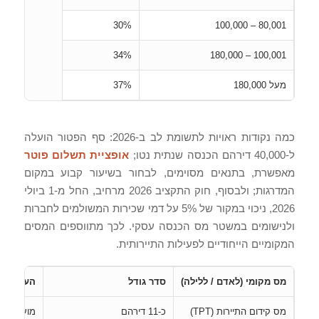
30%
80,001 – 100,000
34%
100,001 – 180,000
מעל 180,000
37%
כמה נקודות ראויות לתשומת לב ב-2026: סף הפטור הועלה
ל-40,000 דירהם הכנסה שנתית נטו;
אופציית תשלום פוטר
מאפשרת, בתנאים מסוימים, לבחור בשיעור קבוע במקום
המדרגות; ולבסוף, חוק התקציב 2026 מרחיב, החל מ-1 ביולי
2026, ניכוי במקור של 5% על דמי שכירות המשולמים לחברות
ולנישומים במשטר מס הכנסה עסקי. לכך מתווספים המסים
המקומיים הייחודיים לפעילות התיירותית.
מס מקומי (לאדם / ללילה)
סדר גודל
הערה
מס קידום התיירות (TPT)
כ-11 דירהם
מועבר לל