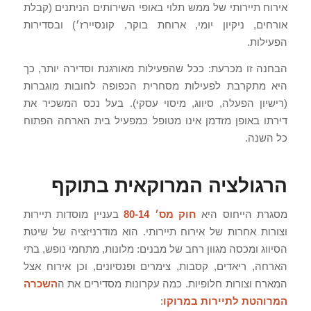
אירוח תיירותי של ממש תלוי באופי השירותים הניתנים (קבלת
אורחים, ניקיון יומי, ארוחת בוקר, קונסיירז׳) ובסדירות
הפעילות.
הבחנה זו מכרעת: ככל שהפעילות מאורגנת וסדירה יותר, כך
היא מתקרבת לפעילות מסחרית הכפופה לחובות מוגברות
(רישיון הפעלה, סיווג, מיסוי עסקי). בעל נכס המשכיר את
דירתו באופן מזדמן אינו מטופל כמפעיל בית הארחה הפתוח
כל השנה.
הרגולציה המרוקאית בתוקף
מסגרת הייחוס היא
חוק מס׳ 80-14
בעניין מוסדות תיירות
וצורות אחרות של אירוח תיירותי. הוא מודרניזציה של שיטת
הסיווג ומכסה מגוון רחב של מבנים: מלונות, מתחמי נופש, בתי
הארחה, ריאדים, קסבות, צימרים ופנסיונים, וכן אירוח אצל
המארח וצורות חלופיות. כמה עקרונות מסדירים את ה
השכרה
המרוהטת לתיירות במרוקו
: