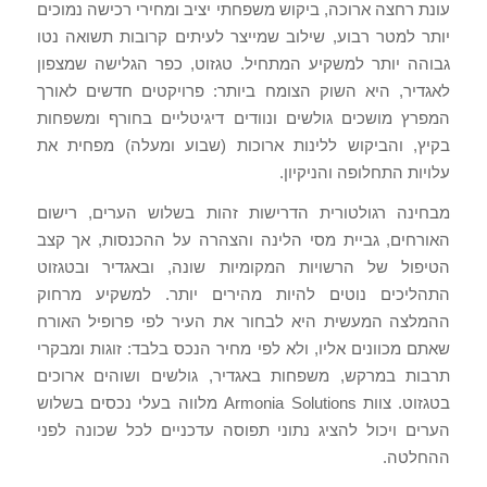
עונת רחצה ארוכה, ביקוש משפחתי יציב ומחירי רכישה נמוכים
יותר למטר רבוע, שילוב שמייצר לעיתים קרובות תשואה נטו
גבוהה יותר למשקיע המתחיל. טגזוט, כפר הגלישה שמצפון
לאגדיר, היא השוק הצומח ביותר: פרויקטים חדשים לאורך
המפרץ מושכים גולשים ונוודים דיגיטליים בחורף ומשפחות
בקיץ, והביקוש ללינות ארוכות (שבוע ומעלה) מפחית את
עלויות התחלופה והניקיון.
מבחינה רגולטורית הדרישות זהות בשלוש הערים, רישום
האורחים, גביית מסי הלינה והצהרה על ההכנסות, אך קצב
הטיפול של הרשויות המקומיות שונה, ובאגדיר ובטגזוט
התהליכים נוטים להיות מהירים יותר. למשקיע מרחוק
ההמלצה המעשית היא לבחור את העיר לפי פרופיל האורח
שאתם מכוונים אליו, ולא לפי מחיר הנכס בלבד: זוגות ומבקרי
תרבות במרקש, משפחות באגדיר, גולשים ושוהים ארוכים
בטגזוט. צוות Armonia Solutions מלווה בעלי נכסים בשלוש
הערים ויכול להציג נתוני תפוסה עדכניים לכל שכונה לפני
ההחלטה.