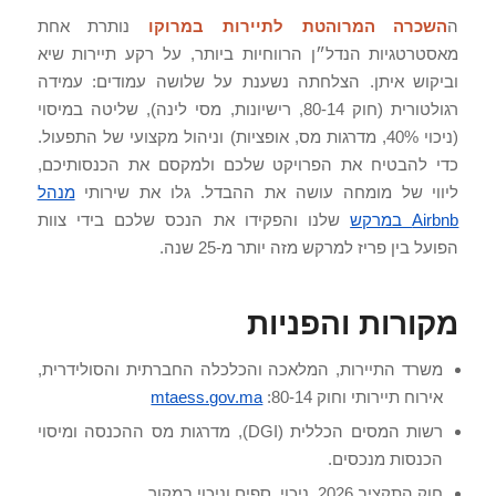
ה
השכרה המרוהטת לתיירות במרוקו
נותרת אחת
מאסטרטגיות הנדל״ן הרווחיות ביותר, על רקע תיירות שיא
וביקוש איתן. הצלחתה נשענת על שלושה עמודים: עמידה
רגולטורית (חוק 80-14, רישיונות, מסי לינה), שליטה במיסוי
(ניכוי 40%, מדרגות מס, אופציות) וניהול מקצועי של התפעול.
כדי להבטיח את הפרויקט שלכם ולמקסם את הכנסותיכם,
ליווי של מומחה עושה את ההבדל. גלו את שירותי
מנהל
Airbnb במרקש
שלנו והפקידו את הנכס שלכם בידי צוות
הפועל בין פריז למרקש מזה יותר מ-25 שנה.
מקורות והפניות
משרד התיירות, המלאכה והכלכלה החברתית והסולידרית,
אירוח תיירותי וחוק 80-14:
mtaess.gov.ma
רשות המסים הכללית (DGI), מדרגות מס ההכנסה ומיסוי
הכנסות מנכסים.
חוק התקציב 2026, ניכוי, ספים וניכוי במקור.