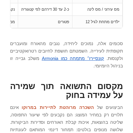
מס עירוני / מס לינה
כ-2 עד 30 דירהם לפי קטגוריה
נקבע על ידי העירי
ילדים מתחת לגיל 12
פטורים
ממס הלינ
סכומים אלה, נמוכים ליחידה, נגבים מהאורח ומועברים
תקופתית לעירייה. השמטתם חושפת לחיובים רטרואקטיביים
ולקנסות.
קונסיירז׳ מתמחה כמו Armonia
משלב גבייה זו
בניהול היומיומי.
מקסום התשואה תוך שמירה
על עמידה בחוק
הביצועים של
השכרה מרוהטת לתיירות במרוקו
אינם
תלויים רק במחיר המוצג: הם נקבעים לפי שיעור התפוסה,
שליטה בהוצאות, איכות קבלת האורחים וסדירות הביקורות.
שלושה מנופים בולטים: תמחור דינמי המותאם לעונתיות