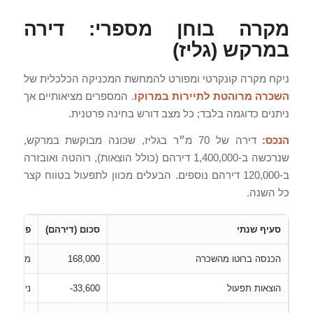
מקרה בוחן מספרי: דירה
במרקש (גליז)
ניקח מקרה קונקרטי ומפורט להמחשת המכניקה הכלכלית של
השכרה מרוהטת לתיירות במרוקו
. המספרים מציאותיים אך
ניתנים כדוגמה בלבד; כל מצב דורש בחינה פרטנית.
הנכס:
דירה של 70 מ״ר בגליז, שכונה מבוקשת במרקש,
שנרכשה ב-1,400,000 דירהם (כולל הוצאות), רוהטה ואובזרה
ב-120,000 דירהם נוספים. הבעלים מכוון לתפעול בטווח קצר
כל השנה.
סעיף שנתי
סכום (דירהם)
פירוט
הכנסה ברוטו מהשכרה
168,000
מחיר ממוצע 920 דירהם ללילה × כ-50%
הוצאות תפעול
‎-33,600
ניקיון, 