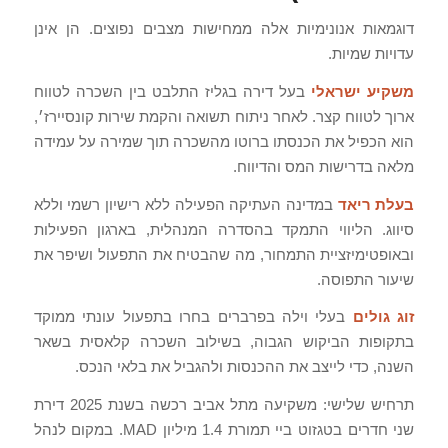
דוגמאות אנונימיות אלה ממחישות מצבים נפוצים. הן אינן
עדויות שמיות.
משקיע ישראלי
בעל דירה בגליז התלבט בין השכרה לטווח
ארוך לטווח קצר. לאחר ניתוח תשואה והקמת שירות קונסיירז׳,
הוא הכפיל את הכנסתו ברוטו מהשכרה תוך שמירה על עמידה
מלאה בדרישות המס והדיווח.
בעלת ריאד
במדינה העתיקה הפעילה ללא רישיון רשמי וללא
סיווג. הליווי התמקד בהסדרה המנהלית, בארגון הפעילות
ובאופטימיזציית התמחור, מה שהבטיח את התפעול ושיפר את
שיעור התפוסה.
זוג גולים
בעלי וילה בפרברים בחרו בתפעול עונתי ממוקד
בתקופות הביקוש הגבוה, בשילוב השכרה קלאסית בשאר
השנה, כדי לייצב את ההכנסות ולהגביל את בלאי הנכס.
תרחיש שלישי: משקיעה מתל אביב רכשה בשנת 2025 דירת
שני חדרים בטגזוט ביי תמורת 1.4 מיליון MAD. במקום לנהל